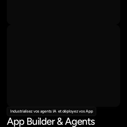
Bonjour 
Paul
,
Comment le Druide peut vous aider aujourd'hui ?
|
Add document
Web
Generate Image
Assistant Contrat
RH
Owner :
Last deployment :
John Doe
29/04/2026
CRM-Hubspot
Sales
Industrialisez vos agents IA  et déployez vos App
Owner :
Last deployment :
John Doe
29/04/2026
App Builder & Agents 