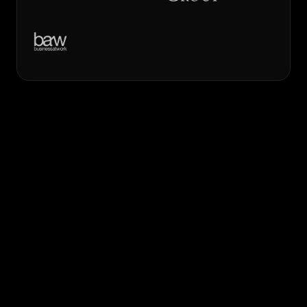
FAQs
FAQ
Vous ne trouvez pas ce que vous cherchez ? Ou vous 
avez une question particulière à nous poser ? N’hésitez 
pas à nous contacter !