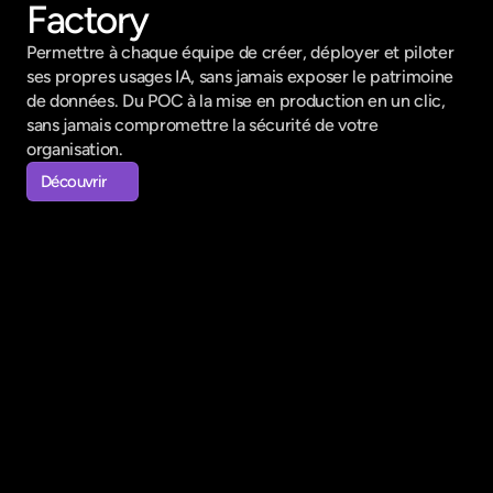
Factory
Clôture mensuelle
Finance
Owner :
Last deployment :
Permettre à chaque équipe de créer, déployer et piloter 
John Doe
29/04/2026
ses propres usages IA, sans jamais exposer le patrimoine 
de données. Du POC à la mise en production en un clic, 
sans jamais compromettre la sécurité de votre 
organisation.
Découvrir
Découvrir
Bénéfices
Des solutions intuitives, clé en
main et de confiance