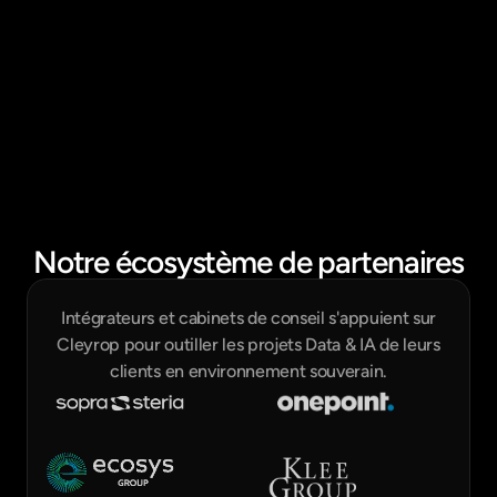
L’objectif était d’améliorer l’analyse des 
informations relatives aux installations nucléaires et 
au transport de matières radioactives, l’efficacité 
des évaluations de sûreté et la collaboration entre 
les acteurs clés du domaine.
Impact :
80 000 documents interrogeables en langage 
naturel.
1,14 publication par chercheur dans des revues 
scientifiques internationales en 2021.
Notre écosystème de partenaires
Intégrateurs et cabinets de conseil s'appuient sur
Cleyrop pour outiller les projets Data & IA de leurs
clients en environnement souverain.