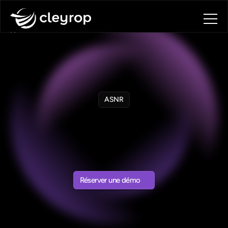
Home
PRODUIT
Plateforme Data
Le Druide
App Builder & Agents Factory
ASNR
About
Blog
Cleyrop
pour
le
Contact
Secteur
Nucléaire
Book a call
Book a call
SECTEUR
NUCLÉAIRE
·
PLATEFORME
SOUVERAINE
Réserver une démo
Réserver une démo