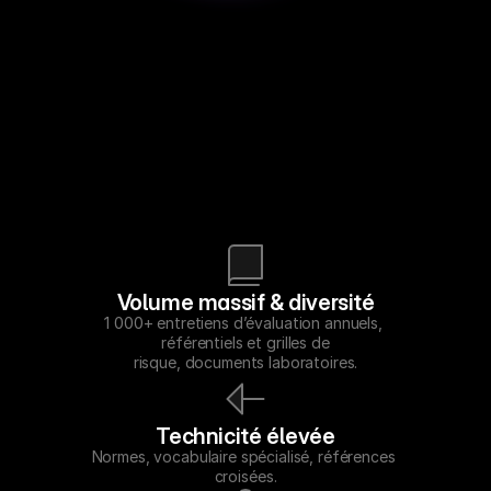
Les enjeux de l'ASNR
Faciliter et fiabiliser les processus de conformité et d'expertise,
agents IA souverains, traçabilité native et accélération des
analyses documentaires sur des corpus techniques complexes.
Volume massif & diversité
1 000+ entretiens d’évaluation annuels, 
référentiels et grilles de
risque, documents laboratoires.
Technicité élevée
Normes, vocabulaire spécialisé, références 
croisées.