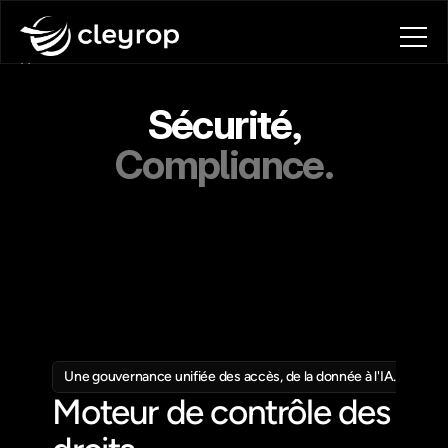
Home
PRODUIT
Sécurité,
Plateforme Data
Le Druide
Compliance.
App Builder & Agents Factory
About
Blog
Contact
Book a call
Book a call
Une gouvernance unifiée des accès, de la donnée à l'IA.
Moteur de contrôle des 